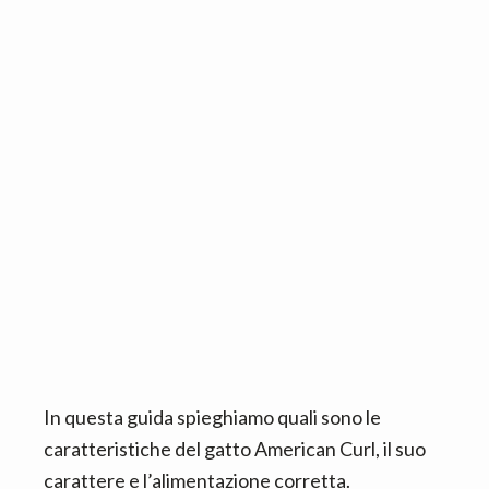
n
d
t
e
b
a
r
In questa guida spieghiamo quali sono le
caratteristiche del gatto American Curl, il suo
carattere e l’alimentazione corretta.