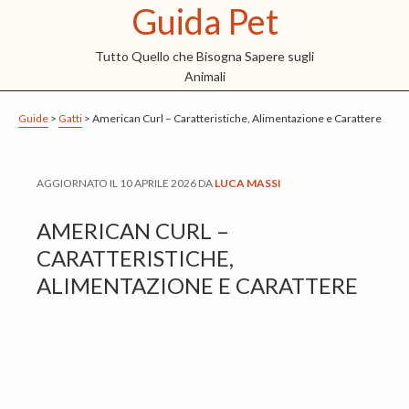
Guida Pet
S
S
S
k
k
k
Tutto Quello che Bisogna Sapere sugli
i
i
i
Animali
p
p
p
t
t
t
Guide
>
Gatti
>
American Curl – Caratteristiche, Alimentazione e Carattere
o
o
o
m
p
f
AGGIORNATO IL
10 APRILE 2026
DA
LUCA MASSI
a
r
o
i
i
o
AMERICAN CURL –
n
m
t
CARATTERISTICHE,
c
a
e
ALIMENTAZIONE E CARATTERE
o
r
r
n
y
t
s
e
i