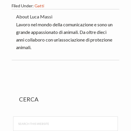
Filed Under:
Gatti
About
Luca Massi
Lavoro nel mondo della comunicazione e sono un
grande appassionato di animali. Da oltre dieci
anni collaboro con un'associazione di protezione
animali.
Primary
CERCA
Sidebar
Search
this