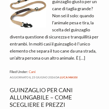
n
d
guinzaglio giusto per un
t
e
cane di taglia grande?
b
Non sei il solo: quando
a
l’animale pesa e tira, la
r
scelta del guinzaglio
diventa questione di sicurezza e tranquillità per
entrambi. In molti casi il guinzaglio è l’unico
elemento che separa il tuo cane da una strada,
un’altra persona o un altro animale. È […]
Filed Under:
Cani
AGGIORNATO IL
23 GIUGNO 2026
DA
LUCA MASSI
GUINZAGLIO PER CANI
ALLUNGABILE​ – COME
SCEGLIERE E PREZZI