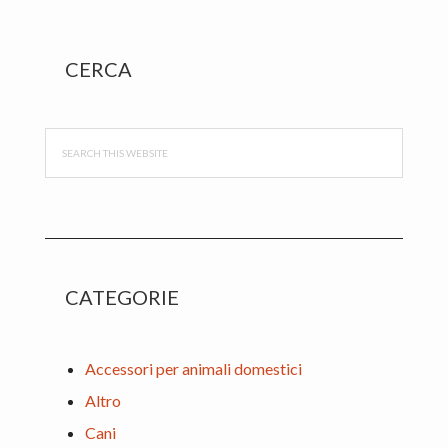
Primary
CERCA
Sidebar
Search
this
website
CATEGORIE
Accessori per animali domestici
Altro
Cani