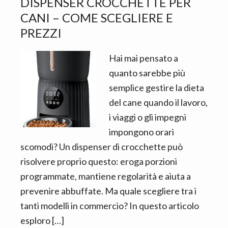
DISPENSER CROCCHETTE PER
CANI​ – COME SCEGLIERE E
PREZZI
Hai mai pensato a
quanto sarebbe più
semplice gestire la dieta
del cane quando il lavoro,
i viaggi o gli impegni
impongono orari
scomodi? Un dispenser di crocchette può
risolvere proprio questo: eroga porzioni
programmate, mantiene regolarità e aiuta a
prevenire abbuffate. Ma quale scegliere tra i
tanti modelli in commercio? In questo articolo
esploro […]