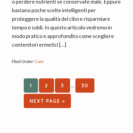
o perdere nutrienti se conservate male. Eppure
bastano poche scelte intelligenti per
proteggere la qualità del cibo e risparmiare
tempo e soldi. In questo articolo vedremo in
modo pratico e approfondito come scegliere
contenitori ermetici […]
Filed Under:
Cani
Interim
PAGE
PAGE
PAGE
PAGE
1
2
3
…
30
pages
omitted
GO
NEXT PAGE »
TO