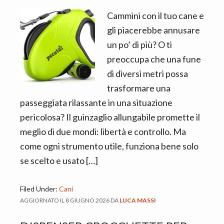
Cammini con il tuo cane e
gli piacerebbe annusare
un po’ di più? O ti
preoccupa che una fune
di diversi metri possa
trasformare una
passeggiata rilassante in una situazione
pericolosa? Il guinzaglio allungabile promette il
meglio di due mondi: libertà e controllo. Ma
come ogni strumento utile, funziona bene solo
se scelto e usato […]
Filed Under:
Cani
AGGIORNATO IL
8 GIUGNO 2026
DA
LUCA MASSI