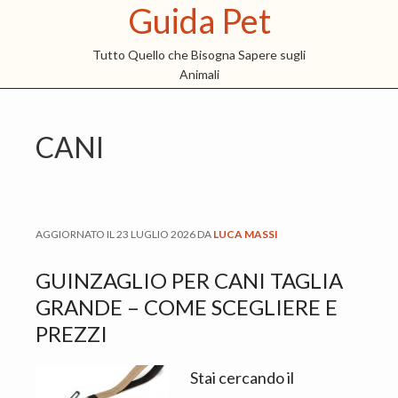
Guida Pet
S
S
S
k
k
k
Tutto Quello che Bisogna Sapere sugli
i
i
i
Animali
p
p
p
t
t
t
CANI
o
o
o
m
p
f
a
r
o
i
i
o
AGGIORNATO IL
23 LUGLIO 2026
DA
LUCA MASSI
n
m
t
c
a
e
GUINZAGLIO PER CANI TAGLIA
o
r
r
GRANDE​ – COME SCEGLIERE E
n
y
PREZZI
t
s
e
i
Stai cercando il