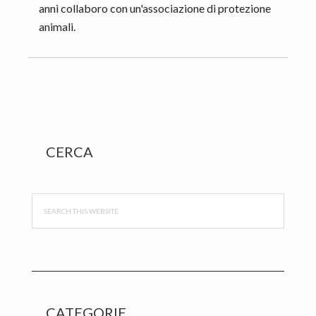
anni collaboro con un'associazione di protezione
animali.
Primary
CERCA
Sidebar
Search
this
website
CATEGORIE