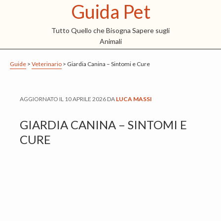
Guida Pet
S
S
S
k
k
k
Tutto Quello che Bisogna Sapere sugli
i
i
i
Animali
p
p
p
t
t
t
Guide
>
Veterinario
>
Giardia Canina – Sintomi e Cure
o
o
o
m
p
f
AGGIORNATO IL
10 APRILE 2026
DA
LUCA MASSI
a
r
o
i
i
o
GIARDIA CANINA – SINTOMI E
n
m
t
CURE
c
a
e
o
r
r
n
y
t
s
e
i