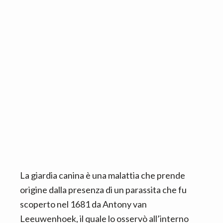
n
d
t
e
b
a
r
La giardia canina è una malattia che prende
origine dalla presenza di un parassita che fu
scoperto nel 1681 da Antony van
Leeuwenhoek, il quale lo osservò all’interno