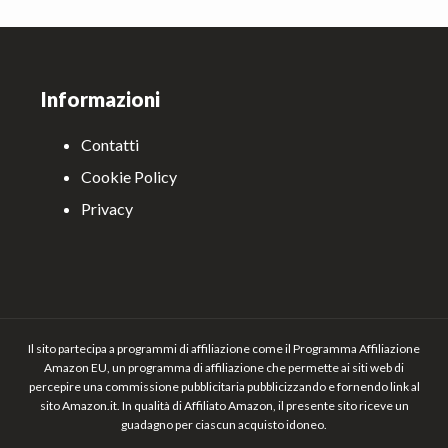
Footer
Informazioni
Contatti
Cookie Policy
Privacy
Il sito partecipa a programmi di affiliazione come il Programma Affiliazione
Amazon EU, un programma di affiliazione che permette ai siti web di
percepire una commissione pubblicitaria pubblicizzando e fornendo link al
sito Amazon.it. In qualità di Affiliato Amazon, il presente sito riceve un
guadagno per ciascun acquisto idoneo.