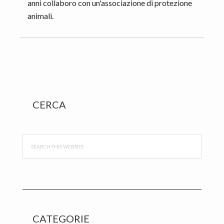
anni collaboro con un'associazione di protezione
animali.
Primary
CERCA
Sidebar
Search
this
website
CATEGORIE