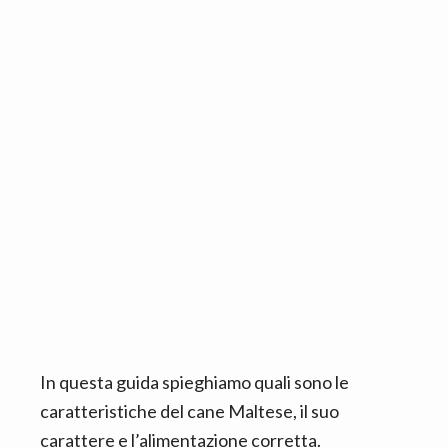
n
d
t
e
b
a
r
In questa guida spieghiamo quali sono le
caratteristiche del cane Maltese, il suo
carattere e l’alimentazione corretta.