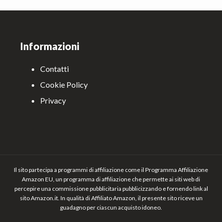
Footer
Informazioni
Contatti
Cookie Policy
Privacy
Il sito partecipa a programmi di affiliazione come il Programma Affiliazione
Amazon EU, un programma di affiliazione che permette ai siti web di
percepire una commissione pubblicitaria pubblicizzando e fornendo link al
sito Amazon.it. In qualità di Affiliato Amazon, il presente sito riceve un
guadagno per ciascun acquisto idoneo.