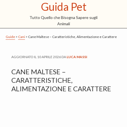
Guida Pet
S
S
S
k
k
k
Tutto Quello che Bisogna Sapere sugli
i
i
i
Animali
p
p
p
t
t
t
Guide
>
Cani
>
Cane Maltese – Caratteristiche, Alimentazione e Carattere
o
o
o
m
p
f
AGGIORNATO IL
10 APRILE 2026
DA
LUCA MASSI
a
r
o
i
i
o
CANE MALTESE –
n
m
t
CARATTERISTICHE,
c
a
e
ALIMENTAZIONE E CARATTERE
o
r
r
n
y
t
s
e
i