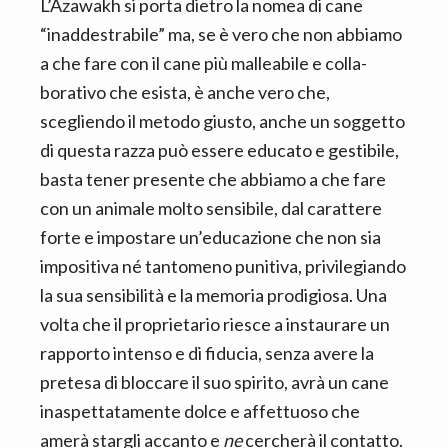
L’Azawakh si porta dietro la
nomea di cane
“inaddestra­bile” ma, se è vero che non abbiamo
a che fare con il cane più malleabile e colla­
borativo che esista, è anche vero che,
scegliendo il metodo giusto, anche un soggetto
di questa razza può essere educato e gesti­bile,
basta tener presente che abbiamo a che fare
con un animale molto sensibile, dal carattere
forte e impo­stare un’educazione che non sia
impositiva né tantomeno punitiva, privilegiando
la sua sensibilità e la memoria prodigiosa. Una
volta che il proprietario riesce a instaurare un
rapporto intenso e di fiducia, senza avere la
pretesa di bloccare il suo spirito, avrà un cane
inaspettatamente dolce e affettuoso che
amerà stargli accanto e
ne
cercherà il contatto.