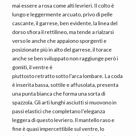
mai essere a rosa come alti levrieri. Il colto è
lungo e leggermente arcuato, privo di pelle
cascante, il garrese, ben evidente, la linea del
dorso sfiora il rettilineo, ma tende a rialzarsi
verso le anche che appaiono sporgenti e
posizionate più in alto del garrese, il torace
anche se ben sviluppato non raggiunge però i
gomiti, il ventre è
piuttosto retratto sotto l’arca lombare. La coda
è inserita bassa, sottile e affusolata, presenta
una punta bianca che forma una sorta di
spazzola. Gli arti lunghi asciutti si muovono in
passi elastici che completano l’eleganza
leggera di questo levriero. Il mantello raso e
fine è quasi impercettibile sul ventre, lo