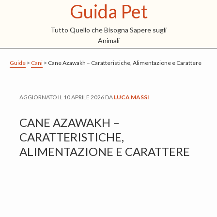
Guida Pet
S
S
S
k
k
k
Tutto Quello che Bisogna Sapere sugli
i
i
i
Animali
p
p
p
t
t
t
Guide
>
Cani
>
Cane Azawakh – Caratteristiche, Alimentazione e Carattere
o
o
o
m
p
f
AGGIORNATO IL
10 APRILE 2026
DA
LUCA MASSI
a
r
o
i
i
o
CANE AZAWAKH –
n
m
t
CARATTERISTICHE,
c
a
e
ALIMENTAZIONE E CARATTERE
o
r
r
n
y
t
s
e
i