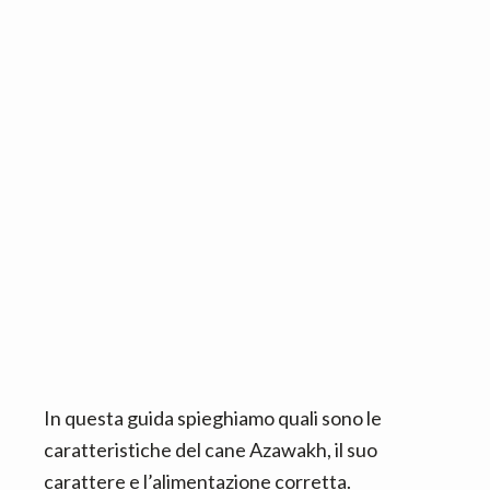
n
d
t
e
b
a
r
In questa guida spieghiamo quali sono le
caratteristiche del cane Azawakh, il suo
carattere e l’alimentazione corretta.