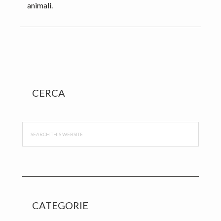
animali.
Primary
CERCA
Sidebar
Search
this
website
CATEGORIE