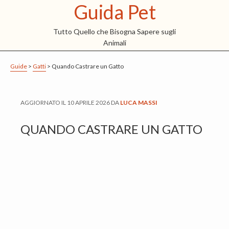
Guida Pet
S
S
S
k
k
k
Tutto Quello che Bisogna Sapere sugli
i
i
i
Animali
p
p
p
t
t
t
Guide
>
Gatti
>
Quando Castrare un Gatto
o
o
o
m
p
f
AGGIORNATO IL
10 APRILE 2026
DA
LUCA MASSI
a
r
o
i
i
o
QUANDO CASTRARE UN GATTO
n
m
t
c
a
e
o
r
r
n
y
t
s
e
i