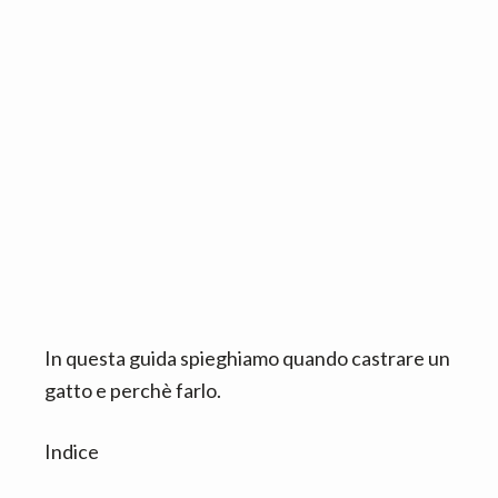
n
d
t
e
b
a
r
In questa guida spieghiamo quando castrare un
gatto e perchè farlo.
Indice