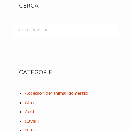
Primary
CERCA
Sidebar
Search
this
website
CATEGORIE
Accessori per animali domestici
Altro
Cani
Cavalli
Gatti