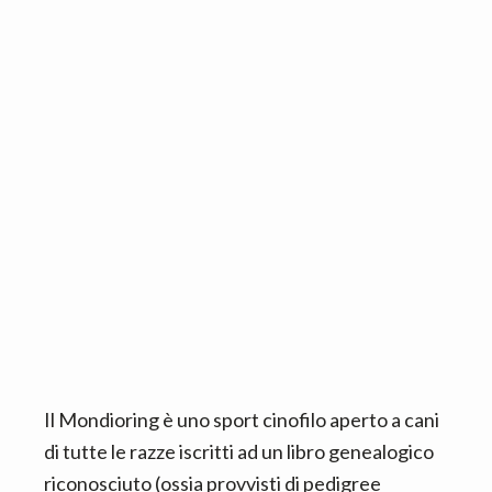
n
d
t
e
b
a
r
Il Mondioring è uno sport cinofilo aperto a cani
di tutte le razze iscritti ad un libro genealogico
riconosciuto (ossia provvisti di pedigree