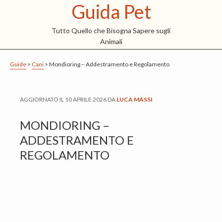
Guida Pet
S
S
S
k
k
k
Tutto Quello che Bisogna Sapere sugli
i
i
i
Animali
p
p
p
t
t
t
Guide
>
Cani
>
Mondioring – Addestramento e Regolamento
o
o
o
m
p
f
AGGIORNATO IL
10 APRILE 2026
DA
LUCA MASSI
a
r
o
i
i
o
MONDIORING –
n
m
t
ADDESTRAMENTO E
c
a
e
REGOLAMENTO
o
r
r
n
y
t
s
e
i