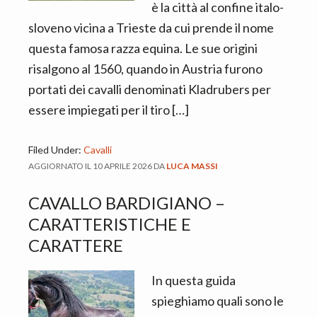
n
d
è la città al confine italo-
t
e
sloveno vicina a Trieste da cui prende il nome
b
questa famosa razza equina. Le sue origini
a
risalgono al 1560, quando in Austria furono
r
portati dei cavalli denominati Kladrubers per
essere impiegati per il tiro […]
Filed Under:
Cavalli
AGGIORNATO IL
10 APRILE 2026
DA
LUCA MASSI
CAVALLO BARDIGIANO –
CARATTERISTICHE E
CARATTERE
In questa guida
spieghiamo quali sono le