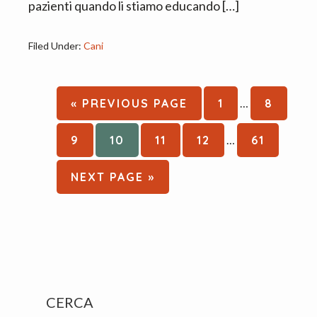
pazienti quando li stiamo educando […]
Filed Under:
Cani
Interim
GO
PAGE
PAGE
«
PREVIOUS PAGE
1
…
8
pages
TO
Interim
omitted
PAGE
PAGE
PAGE
PAGE
PAGE
9
10
11
12
…
61
pages
omitted
GO
NEXT PAGE »
TO
Primary
CERCA