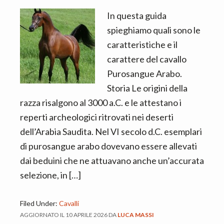
In questa guida
spieghiamo quali sono le
caratteristiche e il
carattere del cavallo
Purosangue Arabo.
Storia Le origini della
razza risalgono al 3000 a.C. e le attestano i
reperti archeologici ritrovati nei deserti
dell’Arabia Saudita. Nel VI secolo d.C. esemplari
di purosangue arabo dovevano essere allevati
dai beduini che ne attuavano anche un’accurata
selezione, in […]
Filed Under:
Cavalli
AGGIORNATO IL
10 APRILE 2026
DA
LUCA MASSI