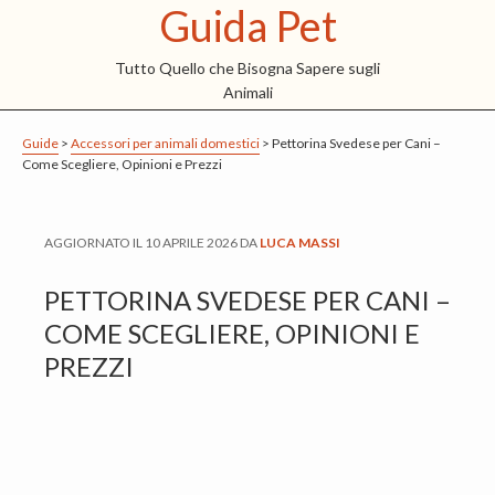
Guida Pet
S
S
S
k
k
k
Tutto Quello che Bisogna Sapere sugli
i
i
i
Animali
p
p
p
t
t
t
Guide
>
Accessori per animali domestici
>
Pettorina Svedese per Cani –
Come Scegliere, Opinioni e Prezzi
o
o
o
m
p
f
a
r
o
AGGIORNATO IL
10 APRILE 2026
DA
LUCA MASSI
i
i
o
PETTORINA SVEDESE PER CANI –
n
m
t
COME SCEGLIERE, OPINIONI E
c
a
e
PREZZI
o
r
r
n
y
t
s
e
i