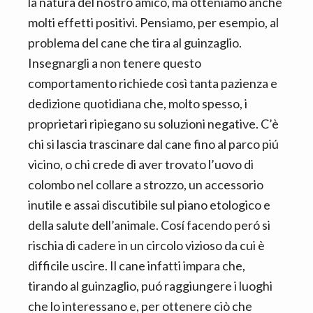
la natura del nostro amico, ma otteniamo anche
molti effetti positivi. Pensiamo, per esempio, al
problema del cane che tira al guinzaglio.
Insegnargli a non tenere questo
comportamento richiede così tanta pazienza e
dedizione quotidiana che, molto spesso, i
proprietari ripiegano su soluzioni negative. C’è
chi si lascia trascinare dal cane fino al parco piú
vicino, o chi crede di aver trovato l’uovo di
colombo nel collare a strozzo, un accessorio
inutile e assai discutibile sul piano etologico e
della salute dell’animale. Cosí facendo peró si
rischia di cadere in un circolo vizioso da cui è
difficile uscire. Il cane infatti impara che,
tirando al guinzaglio, puó raggiungere i luoghi
che lo interessano e, per ottenere ciò che