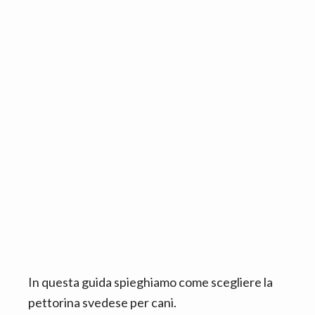
n
d
t
e
b
a
r
In questa guida spieghiamo come scegliere la
pettorina svedese per cani.