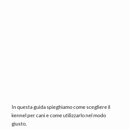
n
d
t
e
b
a
r
In questa guida spieghiamo come scegliere il
kennel per cani e come utilizzarlo nel modo
giusto.