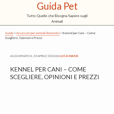
Guida Pet
S
S
S
k
k
k
Tutto Quello che Bisogna Sapere sugli
i
i
i
Animali
p
p
p
t
t
t
Guide
>
Accessori per animali domestici
>
Kennel per Cani – Come
Scegliere, Opinioni e Prezzi
o
o
o
m
p
f
a
r
o
AGGIORNATO IL
10 APRILE 2026
DA
LUCA MASSI
i
i
o
KENNEL PER CANI – COME
n
m
t
SCEGLIERE, OPINIONI E PREZZI
c
a
e
o
r
r
n
y
t
s
e
i