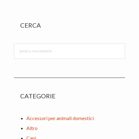
Primary
CERCA
Sidebar
Search
this
website
CATEGORIE
Accessori per animali domestici
Altro
Cani