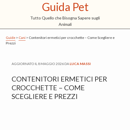
Guida Pet
S
S
S
k
k
k
Tutto Quello che Bisogna Sapere sugli
i
i
i
Animali
p
p
p
t
t
t
Guide
>
Cani
>
Contenitori ermetici per crocchette – Come Scegliere e
Prezzi
o
o
o
m
p
f
a
r
o
AGGIORNATO IL
8 MAGGIO 2026
DA
LUCA MASSI
i
i
o
CONTENITORI ERMETICI PER
n
m
t
CROCCHETTE – COME
c
a
e
SCEGLIERE E PREZZI
o
r
r
n
y
t
s
e
i