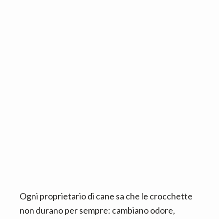
n
d
t
e
b
a
r
Ogni proprietario di cane sa che le crocchette
non durano per sempre: cambiano odore,